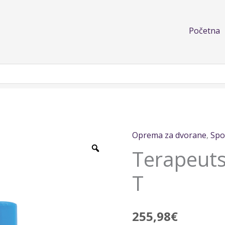
Početna
Oprema za dvorane
,
Spo
Terapeutska
Terapeutsk
ljuljačka
-
T
T
količina
255,98
€