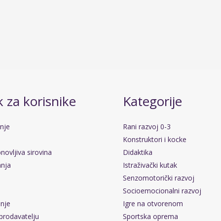
 za korisnike
Kategorije
anje
Rani razvoj 0-3
Konstruktori i kocke
novljiva sirovina
Didaktika
anja
Istraživački kutak
Senzomotorički razvoj
Socioemocionalni razvoj
pnje
Igre na otvorenom
prodavatelju
Sportska oprema