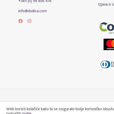
+385 (0) 98 806 476
Izjava o s
info@dudica.com
Web koristi kolačiće kako bi se osiguralo bolje korisničko iskust
potražiti
ovdje.