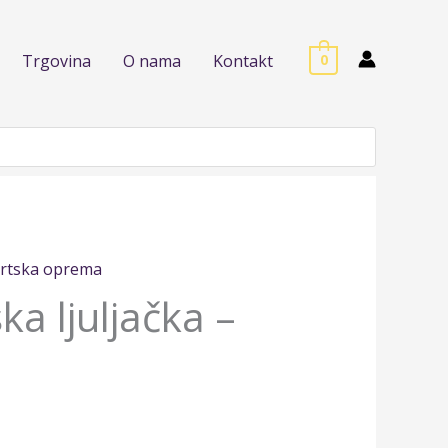
Trgovina
O nama
Kontakt
0
rtska oprema
a ljuljačka –