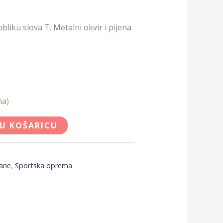
bliku slova T. Metalni okvir i pijena
.
na)
 U KOŠARICU
ane
,
Sportska oprema