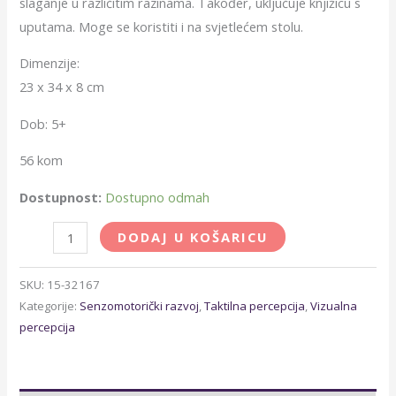
slaganje u različitim razinama. Također, uključuje knjižicu s
uputama. Moge se koristiti i na svjetlećem stolu.
Dimenzije:
23 x 34 x 8 cm
Dob: 5+
56 kom
Dostupnost:
Dostupno odmah
DODAJ U KOŠARICU
SKU:
15-32167
Kategorije:
Senzomotorički razvoj
,
Taktilna percepcija
,
Vizualna
percepcija