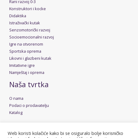
Rani razvoj 0-3
Konstruktori i kocke
Didaktika
Istraživački kutak
Senzomotorički razvoj
Socioemocionalni razvoj
Igre na otvorenom
Sportska oprema
Likovni i glazbeni kutak
Imitativne igre
Namještaj i oprema
Naša tvrtka
O nama
Podaci o prodavatelju
Katalog
Web koristi kolačiće kako bi se osiguralo bolje korisničko