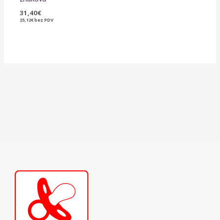
31,40
€
25,12
€
bez PDV