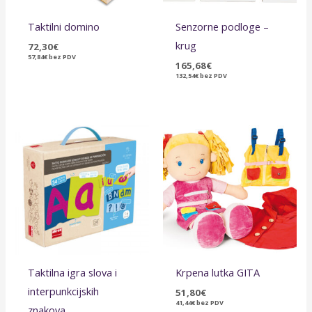
Taktilni domino
Senzorne podloge –
krug
72,30
€
57,84
€
bez PDV
165,68
€
132,54
€
bez PDV
Taktilna igra slova i
Krpena lutka GITA
interpunkcijskih
51,80
€
41,44
€
bez PDV
znakova