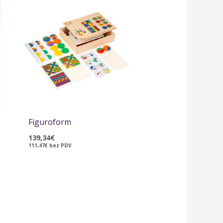
Figuroform
139,34
€
111,47
€
bez PDV