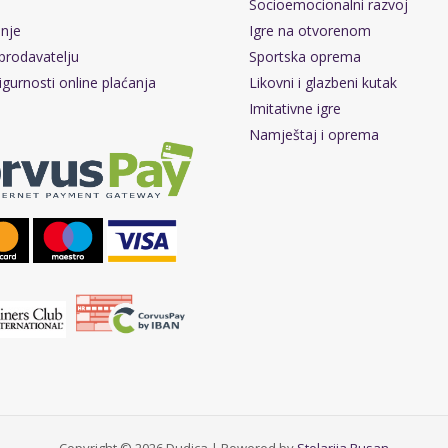
Socioemocionalni razvoj
pnje
Igre na otvorenom
prodavatelju
Sportska oprema
igurnosti online plaćanja
Likovni i glazbeni kutak
Imitativne igre
Namještaj i oprema