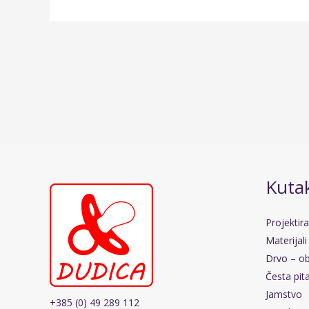
Kutak
Projektir
Materijali
Drvo – ob
Česta pit
Jamstvo
+385 (0) 49 289 112