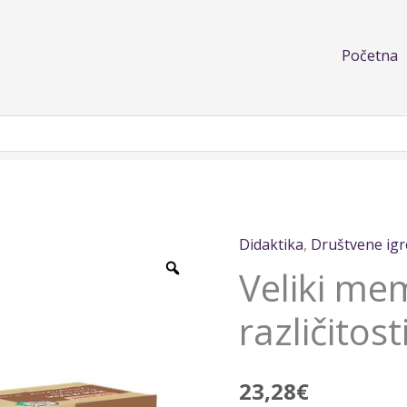
Početna
Didaktika
,
Društvene igr
Veliki
Veliki me
memori
o
različitos
različitostima
količina
23,28
€