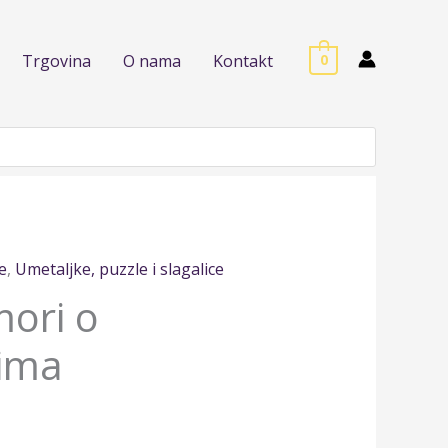
Trgovina
O nama
Kontakt
0
e
,
Umetaljke, puzzle i slagalice
mori o
tima