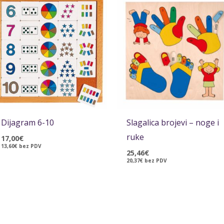
Dijagram 6-10
Slagalica brojevi – noge i
ruke
17,00
€
13,60
€
bez PDV
25,46
€
20,37
€
bez PDV