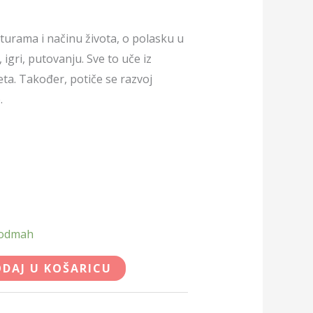
lturama i načinu života, o polasku u
 igri, putovanju. Sve to uče iz
jeta. Također, potiče se razvoj
.
 odmah
DAJ U KOŠARICU