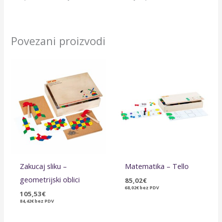
Povezani proizvodi
Zakucaj sliku –
Matematika – Tello
geometrijski oblici
85,02
€
68,02
€
bez PDV
105,53
€
84,42
€
bez PDV