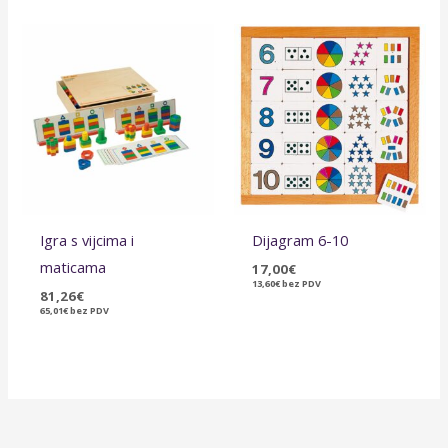
Igra s vijcima i
Dijagram 6-10
maticama
17,00
€
13,60
€
bez PDV
81,26
€
65,01
€
bez PDV