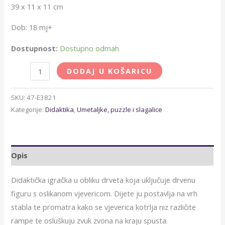
39 x 11 x 11 cm
Dob: 18 mj+
Dostupnost:
Dostupno odmah
DODAJ U KOŠARICU
SKU:
47-E3821
Kategorije:
Didaktika
,
Umetaljke, puzzle i slagalice
Opis
Didaktička igračka u obliku drveta koja uključuje drvenu
figuru s oslikanom vjevericom. Dijete ju postavlja na vrh
stabla te promatra kako se vjeverica kotrlja niz različite
rampe te osluškuju zvuk zvona na kraju spusta.