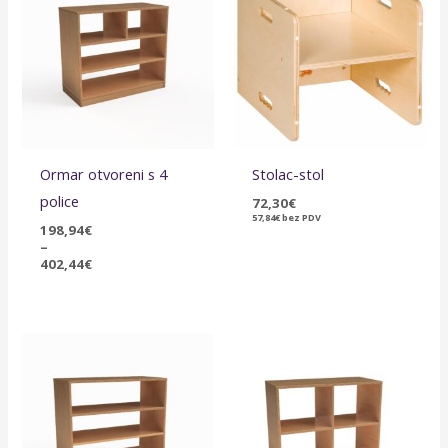
198,94€
do
402,44€
Ormar otvoreni s 4
Stolac-stol
police
72,30
€
57,84
€
bez PDV
198,94
€
–
402,44
€
Raspon
Raspon
cijena:
cijena:
od
od
195,77€
199,08€
do
do
390,80€
384,46€