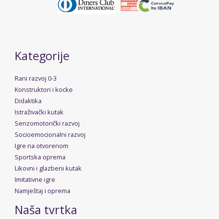
Kategorije
Rani razvoj 0-3
Konstruktori i kocke
Didaktika
Istraživački kutak
Senzomotorički razvoj
Socioemocionalni razvoj
Igre na otvorenom
Sportska oprema
Likovni i glazbeni kutak
Imitativne igre
Namještaj i oprema
Naša tvrtka