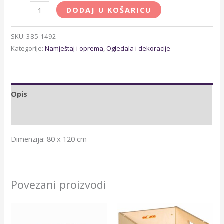
DODAJ U KOŠARICU
SKU:
385-1492
Kategorije:
Namještaj i oprema
,
Ogledala i dekoracije
Opis
Dodatne informacije
Dimenzija: 80 x 120 cm
Povezani proizvodi
Raspon
cijena:
od