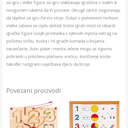
za igru ​​i velike figure za igru ​​olakšavaju igračima s malim ili
nesigurnim rukama da ih postave. Okrugli zarezi osiguravaju
da dijelovi za igru ​​čvrsto stoje. Dolazi s platnenom torbom.
Velika zabava za cijelu obitelj! Sretni igrači moći će izbaciti
igračke figure svojih protivnika s njihovih mjesta natrag na
početnu točku. Kocka i 16 igraćih komada u bojama
narančaste, žute, plave i menta zelene mogu se sigurno
pohraniti u priloženu platnenu vrećicu. Korištenje kocke
također razigrano uvježbava djecu da broje.
Povezani proizvodi