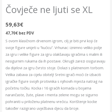
Čovječe ne ljuti se XL
59,63
€
47,70
€
bez PDV
S ovom klasičnom drvenom igrom, cilj je biti prvi koji će
svoje figure unijeti u “kućicu”. Vrhunac: iznimno veliko polje
za igru ​​i velike figure za igru ​​olakšavaju igračima s malim ili
nesigurnim rukama da ih postave. Okrugli zarezi osiguravaju
da dijelovi za igru ​​čvrsto stoje. Dolazi s platnenom torbom.
Velika zabava za cijelu obitelj! Sretni igrači moći će izbaciti
igračke figure svojih protivnika s njihovih mjesta natrag na
početnu točku. Kocka i 16 igraćih komada u bojama
narančaste, žute, plave i menta zelene mogu se sigurno
pohraniti u priloženu platnenu vrećicu. Korištenje kocke
također razigrano uvježbava djecu da broje.