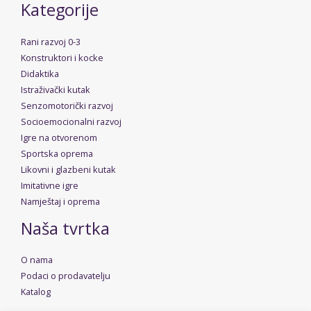
Kategorije
Rani razvoj 0-3
Konstruktori i kocke
Didaktika
Istraživački kutak
Senzomotorički razvoj
Socioemocionalni razvoj
Igre na otvorenom
Sportska oprema
Likovni i glazbeni kutak
Imitativne igre
Namještaj i oprema
Naša tvrtka
O nama
Podaci o prodavatelju
Katalog