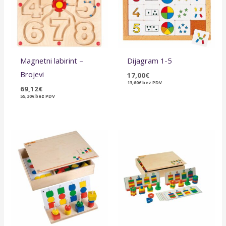
Magnetni labirint –
Dijagram 1-5
Brojevi
17,00
€
13,60
€
bez PDV
69,12
€
55,30
€
bez PDV