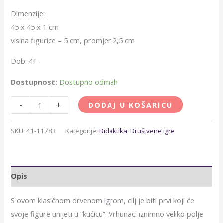
Dimenzije:
45 x 45 x 1 cm
visina figurice – 5 cm, promjer 2,5 cm
Dob: 4+
Dostupnost:
Dostupno odmah
-
+
DODAJ U KOŠARICU
SKU:
41-11783
Kategorije:
Didaktika
,
Društvene igre
Opis
S ovom klasičnom drvenom igrom, cilj je biti prvi koji će
svoje figure unijeti u “kućicu”. Vrhunac: iznimno veliko polje