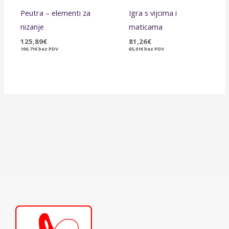
Peutra – elementi za
Igra s vijcima i
nizanje
maticama
125,89
€
81,26
€
100,71
€
bez PDV
65,01
€
bez PDV