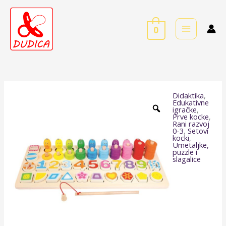
Skip
to
0
content
Didaktika
,
Višefunkcionalna
Edukativne
igračke
,
igra
Prve kocke
,
Rani razvoj
"Educiraj
0-3
,
Setovi
kocki
,
se"
Umetaljke,
puzzle i
količina
slagalice