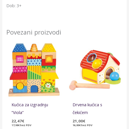
Dob: 3+
Povezani proizvodi
Kućica za izgradnju
Drvena kućica s
“Viola”
čekićem
22,47
€
21,00
€
17,98
€
bez PDV
16,80
€
bez PDV