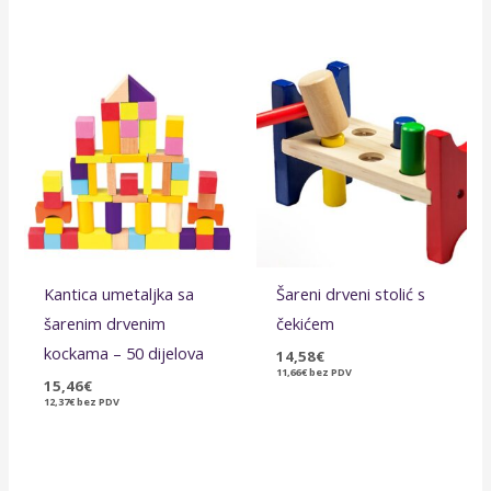
Kantica umetaljka sa
Šareni drveni stolić s
šarenim drvenim
čekićem
kockama – 50 dijelova
14,58
€
11,66
€
bez PDV
15,46
€
12,37
€
bez PDV