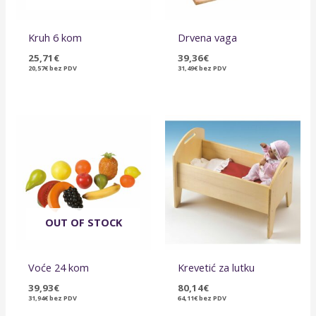
Kruh 6 kom
Drvena vaga
25,71
€
39,36
€
20,57
€
bez PDV
31,49
€
bez PDV
OUT OF STOCK
Voće 24 kom
Krevetić za lutku
39,93
€
80,14
€
31,94
€
bez PDV
64,11
€
bez PDV