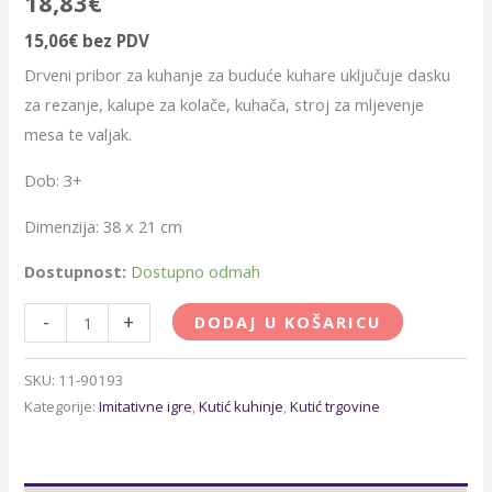
18,83
€
15,06
€
bez PDV
Drveni pribor za kuhanje za buduće kuhare uključuje dasku
za rezanje, kalupe za kolače, kuhača, stroj za mljevenje
mesa te valjak.
Dob: 3+
Dimenzija: 38 x 21 cm
Dostupnost:
Dostupno odmah
-
+
DODAJ U KOŠARICU
SKU:
11-90193
Kategorije:
Imitativne igre
,
Kutić kuhinje
,
Kutić trgovine