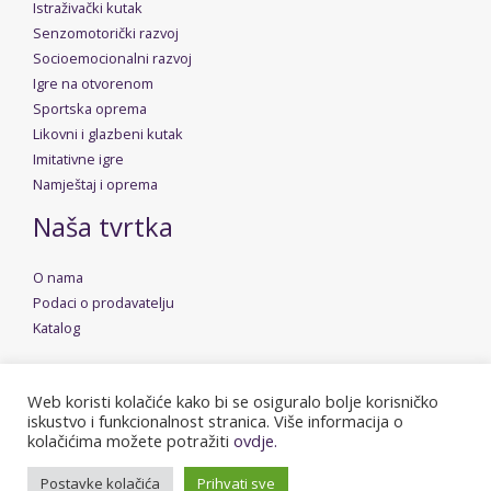
Istraživački kutak
Senzomotorički razvoj
Socioemocionalni razvoj
Igre na otvorenom
Sportska oprema
Likovni i glazbeni kutak
Imitativne igre
Namještaj i oprema
Naša tvrtka
O nama
Podaci o prodavatelju
Katalog
Web koristi kolačiće kako bi se osiguralo bolje korisničko
iskustvo i funkcionalnost stranica. Više informacija o
Copyright © 2026 Dudica | Powered by
Stolarija Rusan
kolačićima možete potražiti
ovdje.
Postavke kolačića
Prihvati sve