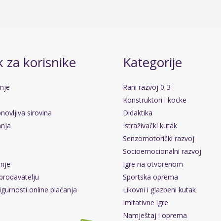
 za korisnike
Kategorije
anje
Rani razvoj 0-3
Konstruktori i kocke
novljiva sirovina
Didaktika
anja
Istraživački kutak
Senzomotorički razvoj
Socioemocionalni razvoj
pnje
Igre na otvorenom
prodavatelju
Sportska oprema
igurnosti online plaćanja
Likovni i glazbeni kutak
Imitativne igre
Namještaj i oprema