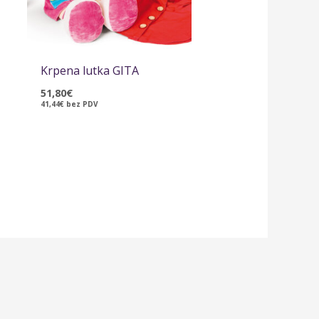
Krpena lutka GITA
51,80
€
41,44
€
bez PDV