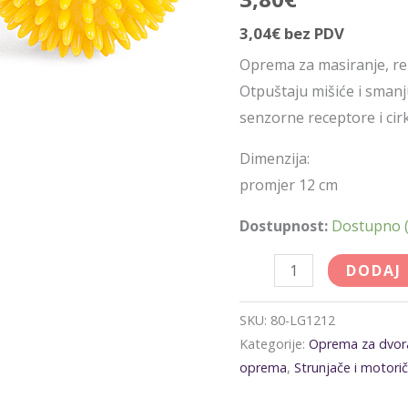
količina
3,04
€
bez PDV
Oprema za masiranje, reha
Otpuštaju mišiće i smanj
senzorne receptore i cirk
Dimenzija:
promjer 12 cm
Dostupnost:
Dostupno (
DODAJ
SKU:
80-LG1212
Kategorije:
Oprema za dvor
oprema
,
Strunjače i motorič