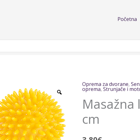
Početna
Oprema za dvorane
,
Sen
Masažna
oprema
,
Strunjače i mot
loptica
Masažna l
4
Ø
cm
12
cm
3,80
€