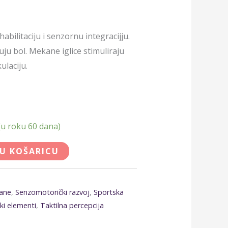
bilitaciju i senzornu integracijju.
uju bol. Mekane iglice stimuliraju
ulaciju.
u roku 60 dana)
 U KOŠARICU
ane
,
Senzomotorički razvoj
,
Sportska
ki elementi
,
Taktilna percepcija