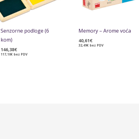
Senzorne podloge (6
Memory – Arome voća
kom)
40,61
€
32,49
€
bez PDV
146,38
€
117,10
€
bez PDV