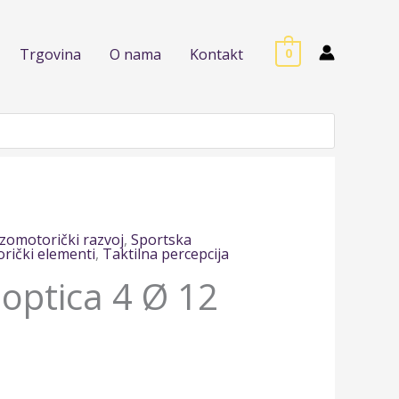
Trgovina
O nama
Kontakt
0
zomotorički razvoj
,
Sportska
orički elementi
,
Taktilna percepcija
optica 4 Ø 12