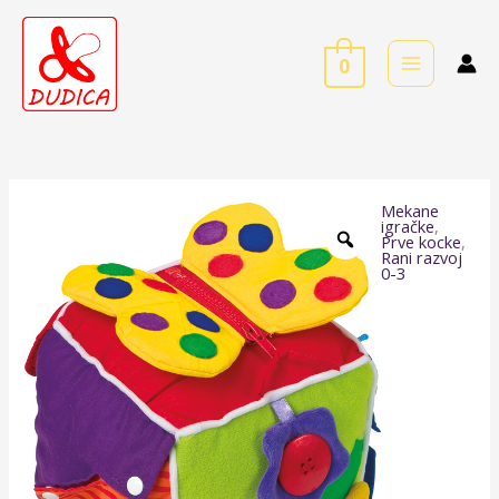
Skip
to
0
content
Mekane
Mekana
igračke
,
Prve kocke
,
motorička
Rani razvoj
0-3
kocka
količina