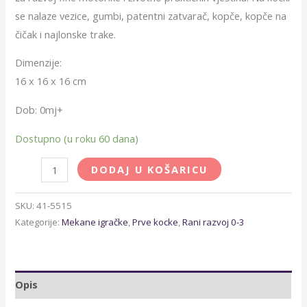
se nalaze vezice, gumbi, patentni zatvarač, kopče, kopče na
čičak i najlonske trake.
Dimenzije:
16 x 16 x 16 cm
Dob: 0mj+
Dostupno (u roku 60 dana)
DODAJ U KOŠARICU
SKU:
41-5515
Kategorije:
Mekane igračke
,
Prve kocke
,
Rani razvoj 0-3
Opis