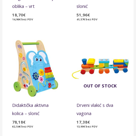
oblika – vrt
slonić
18,70
€
51,96
€
14,96
€
bez PDV
41,57
€
bez PDV
OUT OF STOCK
Didaktička aktivna
Drveni vlakić s dva
kolica – slonić
vagona
78,18
€
17,38
€
62,54
€
bez PDV
13,90
€
bez PDV