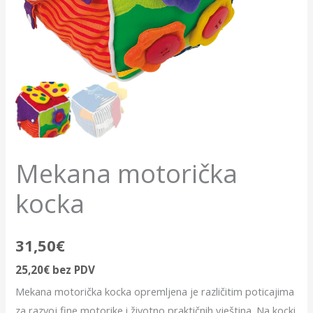
Mekana motorička
kocka
31,50
€
25,20
€
bez PDV
Mekana motorička kocka opremljena je različitim poticajima
za razvoj fine motorike i životno praktičnih vještina. Na kocki