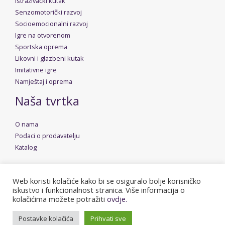
Istraživački kutak
Senzomotorički razvoj
Socioemocionalni razvoj
Igre na otvorenom
Sportska oprema
Likovni i glazbeni kutak
Imitativne igre
Namještaj i oprema
Naša tvrtka
O nama
Podaci o prodavatelju
Katalog
Web koristi kolačiće kako bi se osiguralo bolje korisničko
iskustvo i funkcionalnost stranica. Više informacija o
Copyright © 2026 Dudica | Powered by
Stolarija Rusan
kolačićima možete potražiti
ovdje.
Postavke kolačića
Prihvati sve