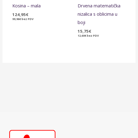
Kosina – mala
Drvena matematička
nizalica s oblicima u
124,95
€
99,96
€
bez PDV
boji
15,75
€
12,60
€
bez PDV