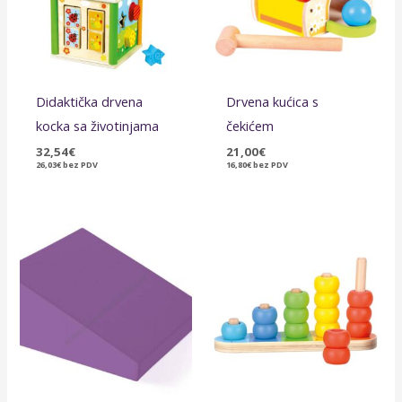
Didaktička drvena
Drvena kućica s
kocka sa životinjama
čekićem
32,54
€
21,00
€
26,03
€
bez PDV
16,80
€
bez PDV