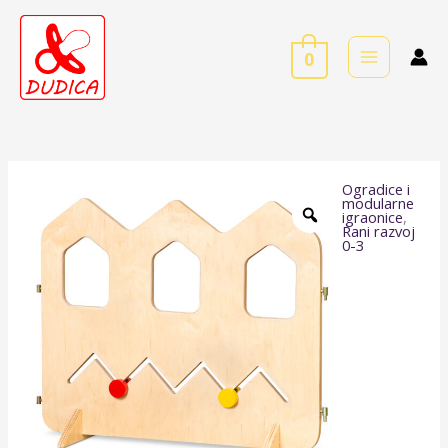
Skip
to
0
content
Ogradice i
Ogradica
modularne
igraonice
,
-
Rani razvoj
0-3
Labirint
količina