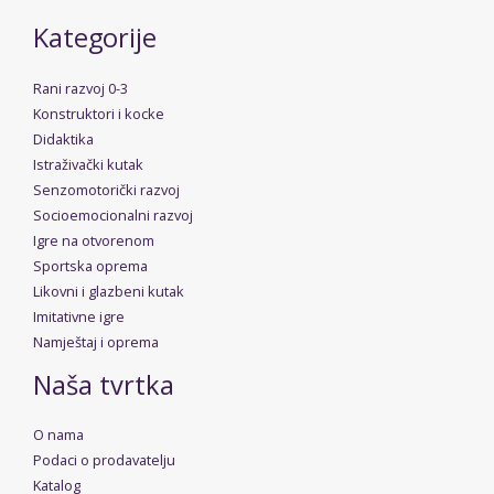
Kategorije
Rani razvoj 0-3
Konstruktori i kocke
Didaktika
Istraživački kutak
Senzomotorički razvoj
Socioemocionalni razvoj
Igre na otvorenom
Sportska oprema
Likovni i glazbeni kutak
Imitativne igre
Namještaj i oprema
Naša tvrtka
O nama
Podaci o prodavatelju
Katalog