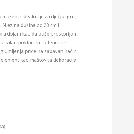
maženje idealna je za dječju igru,
e. Njezina dužina od 28 cm i
tvara dojam kao da puže prostorijom.
e idealan poklon za rođendane.
i glumljenja priče na zabavan način.
n element kao maštovita dekoracija
na)