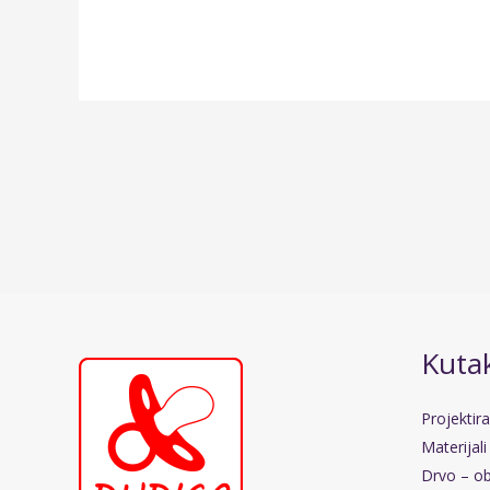
Kutak
Projektir
Materijali
Drvo – ob