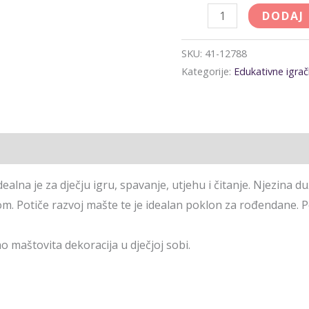
DODAJ
SKU:
41-12788
Kategorije:
Edukativne igra
na je za dječju igru, spavanje, utjehu i čitanje. Njezina duži
m. Potiče razvoj mašte te je idealan poklon za rođendane. Po
 maštovita dekoracija u dječjoj sobi.