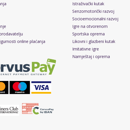
anja
Istraživački kutak
Senzomotorički razvoj
Socioemocionalni razvoj
pnje
Igre na otvorenom
prodavatelju
Sportska oprema
igurnosti online plaćanja
Likovni i glazbeni kutak
Imitativne igre
Namještaj i oprema