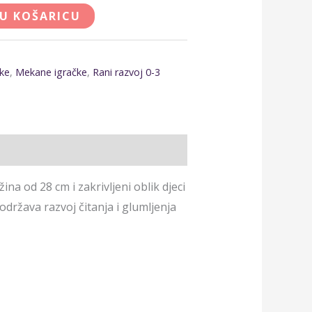
 U KOŠARICU
čke
,
Mekane igračke
,
Rani razvoj 0-3
na od 28 cm i zakrivljeni oblik djeci
država razvoj čitanja i glumljenja