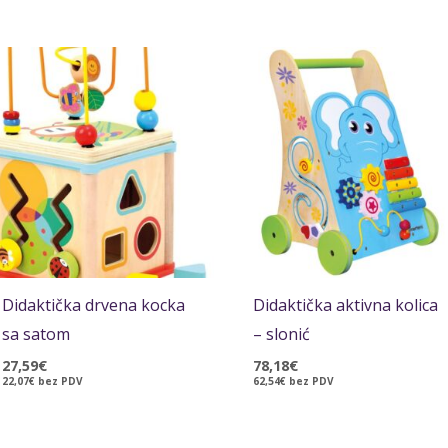
Didaktička drvena kocka
Didaktička aktivna kolica
sa satom
– slonić
27,59
€
78,18
€
22,07
€
bez PDV
62,54
€
bez PDV