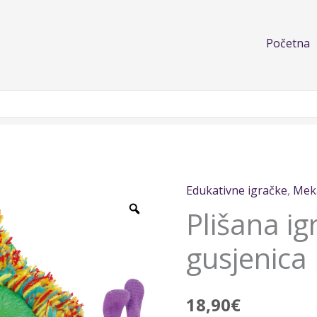
Početna
Edukativne igračke
,
Mek
Plišana
Plišana i
igračka
Gladna
gusjenica
gusjenica
količina
18,90
€