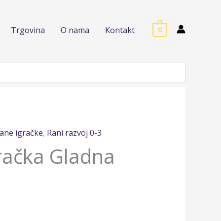
Trgovina
O nama
Kontakt
0
ane igračke
,
Rani razvoj 0-3
gračka Gladna