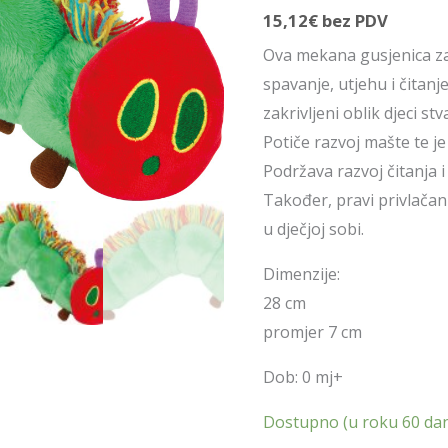
15,12
€
bez PDV
Ova mekana gusjenica za 
spavanje, utjehu i čitanj
zakrivljeni oblik djeci s
Potiče razvoj mašte te j
Podržava razvoj čitanja 
Također, pravi privlača
u dječjoj sobi.
Dimenzije:
28 cm
promjer 7 cm
Dob: 0 mj+
Dostupno (u roku 60 da