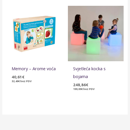
Memory – Arome voća
Svjetleća kocka s
bojama
40,61
€
32,49
€
bez PDV
248,86
€
199,09
€
bez PDV