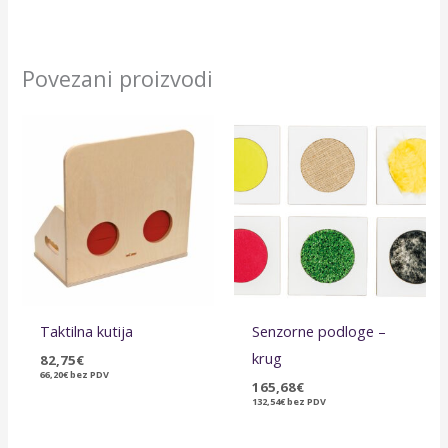
Povezani proizvodi
Taktilna kutija
Senzorne podloge –
krug
82,75
€
66,20
€
bez PDV
165,68
€
132,54
€
bez PDV