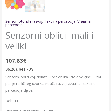
Senzomotorički razvoj
,
Taktilna percepcija
,
Vizualna
percepcija
Senzorni oblici -mali i
veliki
107,83
€
86,26
€
bez PDV
Senzorni oblici koji dolaze u pet oblika i dvije veličine. Svaki
par je različitog uzorka. Potiče razvoj vizualne i taktilne
percepcije djece.
Dob: 1+
Dimenzija: mali oblici – 10 cm