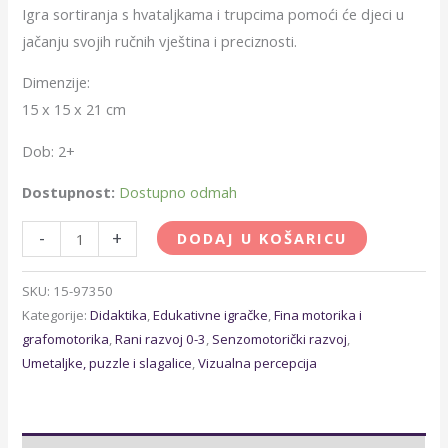
Igra sortiranja s hvataljkama i trupcima pomoći će djeci u
jačanju svojih ručnih vještina i preciznosti.
Dimenzije:
15 x 15 x 21 cm
Dob: 2+
Dostupnost:
Dostupno odmah
-
+
DODAJ U KOŠARICU
SKU:
15-97350
Kategorije:
Didaktika
,
Edukativne igračke
,
Fina motorika i
grafomotorika
,
Rani razvoj 0-3
,
Senzomotorički razvoj
,
Umetaljke, puzzle i slagalice
,
Vizualna percepcija