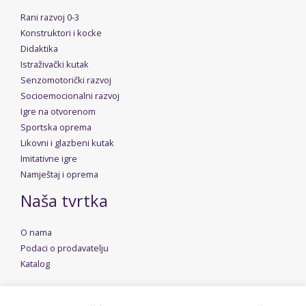
Rani razvoj 0-3
Konstruktori i kocke
Didaktika
Istraživački kutak
Senzomotorički razvoj
Socioemocionalni razvoj
Igre na otvorenom
Sportska oprema
Likovni i glazbeni kutak
Imitativne igre
Namještaj i oprema
Naša tvrtka
O nama
Podaci o prodavatelju
Katalog