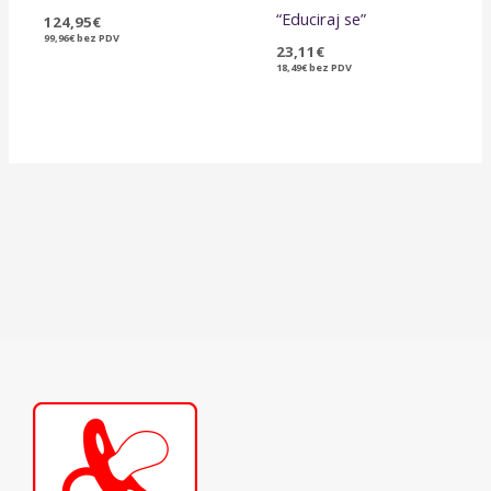
“Educiraj se”
124,95
€
99,96
€
bez PDV
23,11
€
18,49
€
bez PDV