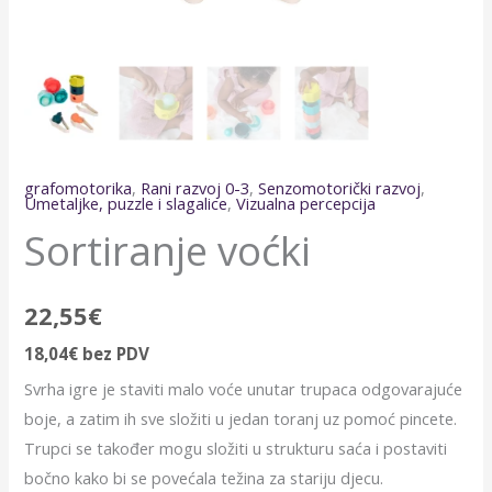
grafomotorika
,
Rani razvoj 0-3
,
Senzomotorički razvoj
,
Umetaljke, puzzle i slagalice
,
Vizualna percepcija
Sortiranje voćki
22,55
€
18,04
€
bez PDV
Svrha igre je staviti malo voće unutar trupaca odgovarajuće
boje, a zatim ih sve složiti u jedan toranj uz pomoć pincete.
Trupci se također mogu složiti u strukturu saća i postaviti
bočno kako bi se povećala težina za stariju djecu.