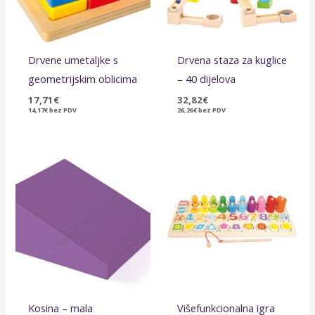
Drvene umetaljke s
Drvena staza za kuglice
geometrijskim oblicima
– 40 dijelova
17,71
€
32,82
€
14,17
€
bez PDV
26,26
€
bez PDV
Kosina – mala
Višefunkcionalna igra