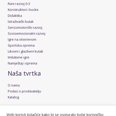
Rani razvoj 0-3
Konstruktori i kocke
Didaktika
Istraživački kutak
Senzomotorički razvoj
Socioemocionalni razvoj
Igre na otvorenom
Sportska oprema
Likovni i glazbeni kutak
Imitativne igre
Namještaj i oprema
Naša tvrtka
O nama
Podaci o prodavatelju
Katalog
Web koristi kolačiće kako bi se osiguralo bolje korisničko