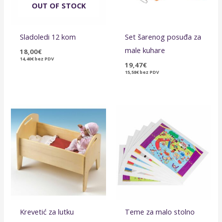
OUT OF STOCK
Sladoledi 12 kom
Set šarenog posuđa za
male kuhare
18,00
€
14,40
€
bez PDV
19,47
€
15,58
€
bez PDV
Krevetić za lutku
Teme za malo stolno