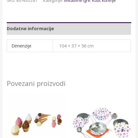
SKU:
80-NS0287
Kategorije:
Imitativne igre
,
Kutić kuhinje
Dodatne informacije
Dimenzije
104 × 37 × 56 cm
Povezani proizvodi