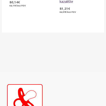
kazalište
80,14
€
64,11
€
bez PDV
81,21
€
64,97
€
bez PDV