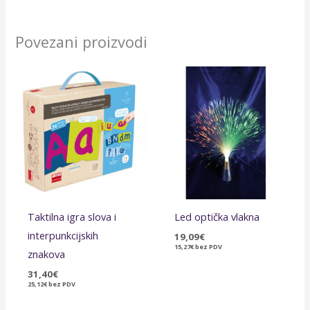
Povezani proizvodi
Taktilna igra slova i
Led optička vlakna
interpunkcijskih
19,09
€
15,27
€
bez PDV
znakova
31,40
€
25,12
€
bez PDV