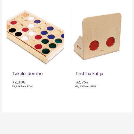
Taktilni domino
Taktilna kutija
72,30
€
82,75
€
57,84
€
bez PDV
66,20
€
bez PDV