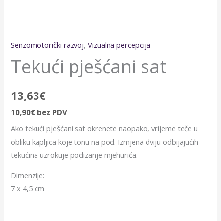
Senzomotorički razvoj
,
Vizualna percepcija
Tekući pješćani sat
13,63
€
10,90
€
bez PDV
Ako tekući pješćani sat okrenete naopako, vrijeme teče u
obliku kapljica koje tonu na pod. Izmjena dviju odbijajućih
tekućina uzrokuje podizanje mjehurića.
Dimenzije:
7 x 4,5 cm