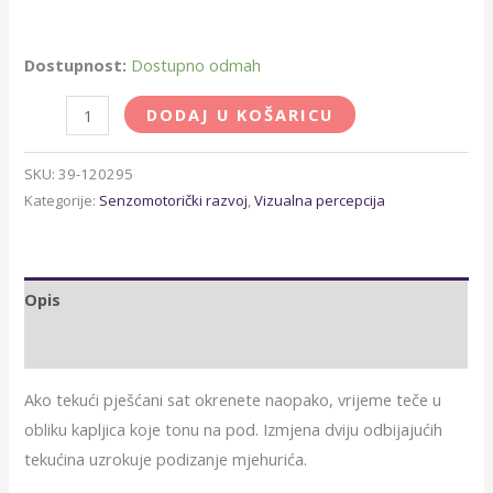
Dostupnost:
Dostupno odmah
DODAJ U KOŠARICU
SKU:
39-120295
Kategorije:
Senzomotorički razvoj
,
Vizualna percepcija
Opis
Dodatne informacije
Ako tekući pješćani sat okrenete naopako, vrijeme teče u
obliku kapljica koje tonu na pod. Izmjena dviju odbijajućih
tekućina uzrokuje podizanje mjehurića.