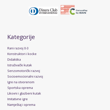
Kategorije
Rani razvoj 0-3
Konstruktori i kocke
Didaktika
Istraživački kutak
Senzomotorički razvoj
Socioemocionalni razvoj
Igre na otvorenom
Sportska oprema
Likovni i glazbeni kutak
Imitativne igre
Namještaj i oprema