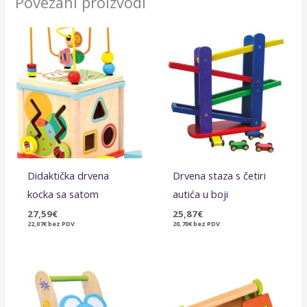
Povezani proizvodi
Didaktička drvena
Drvena staza s četiri
kocka sa satom
autića u boji
27,59
€
25,87
€
22,07
€
bez PDV
20,70
€
bez PDV