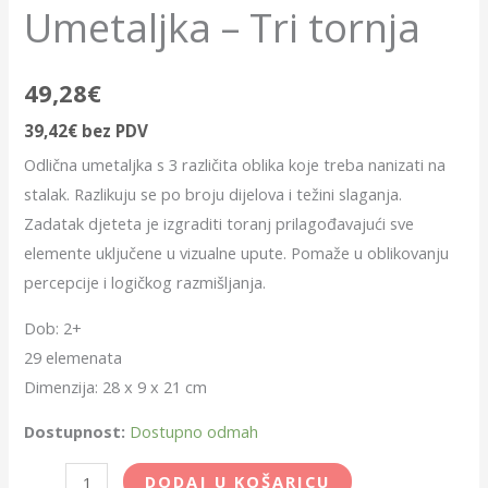
Umetaljka – Tri tornja
49,28
€
39,42
€
bez PDV
Odlična umetaljka s 3 različita oblika koje treba nanizati na
stalak. Razlikuju se po broju dijelova i težini slaganja.
Zadatak djeteta je izgraditi toranj prilagođavajući sve
elemente uključene u vizualne upute. Pomaže u oblikovanju
percepcije i logičkog razmišljanja.
Dob: 2+
29 elemenata
Dimenzija: 28 x 9 x 21 cm
Dostupnost:
Dostupno odmah
DODAJ U KOŠARICU