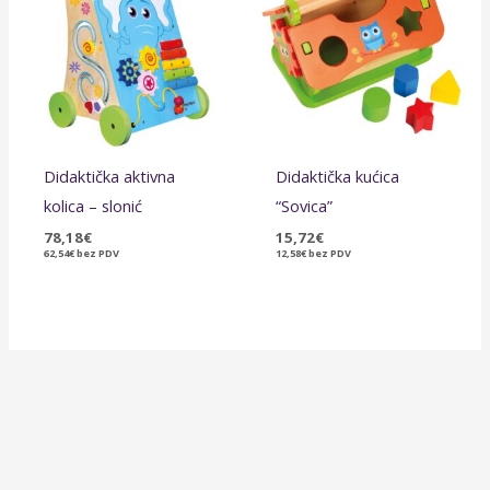
Didaktička aktivna
Didaktička kućica
kolica – slonić
“Sovica”
78,18
€
15,72
€
62,54
€
bez PDV
12,58
€
bez PDV