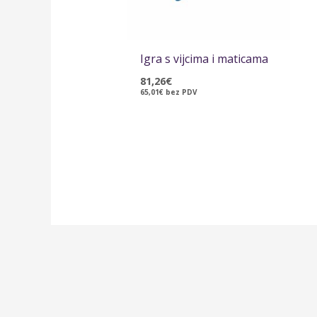
Igra s vijcima i maticama
81,26
€
65,01
€
bez PDV