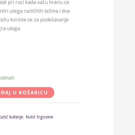
alat pri ruci kada važu hranu za
tiri utega različitih težina i dva
ežu koriste se za podešavanje
gra uloga.
 odmah
DAJ U KOŠARICU
Kutić kuhinje
,
Kutić trgovine