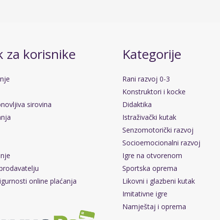
 za korisnike
Kategorije
anje
Rani razvoj 0-3
Konstruktori i kocke
novljiva sirovina
Didaktika
anja
Istraživački kutak
Senzomotorički razvoj
Socioemocionalni razvoj
pnje
Igre na otvorenom
prodavatelju
Sportska oprema
igurnosti online plaćanja
Likovni i glazbeni kutak
Imitativne igre
Namještaj i oprema