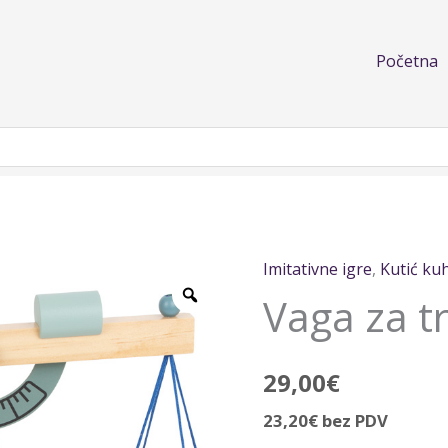
Početna
Imitativne igre
,
Kutić ku
Vaga
Vaga za t
za
trgovinu
količina
29,00
€
23,20
€
bez PDV