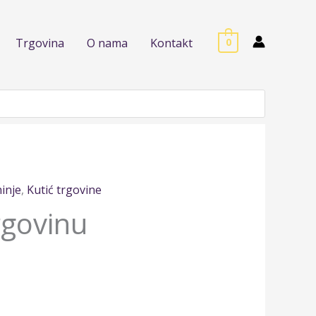
Trgovina
O nama
Kontakt
0
hinje
,
Kutić trgovine
rgovinu