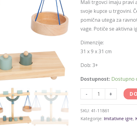
Mali trgovci imaju pravi 
svoje kupce u trgovini. Če
pomična utega za ravnot
vage. Potiče se aktivna i
Dimenzije:
31 x 9 x 31 cm
Dob: 3+
Dostupnost:
Dostupno
-
+
DO
SKU:
41-11861
Kategorije:
Imitativne igre
,