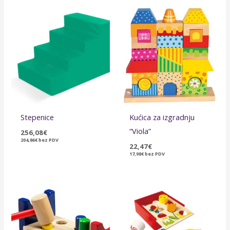
Stepenice
Kućica za izgradnju
“Viola”
256,08
€
204,86
€
bez PDV
22,47
€
17,98
€
bez PDV