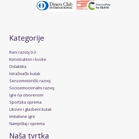
Kategorije
Rani razvoj 0-3
Konstruktori i kocke
Didaktika
Istraživački kutak
Senzomotorički razvoj
Socioemocionalni razvoj
Igre na otvorenom
Sportska oprema
Likovni i glazbeni kutak
Imitativne igre
Namještaj i oprema
Naša tvrtka