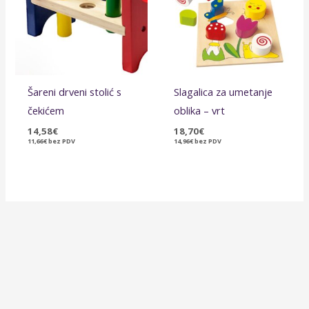
Šareni drveni stolić s
Slagalica za umetanje
čekićem
oblika – vrt
14,58
€
18,70
€
11,66
€
bez PDV
14,96
€
bez PDV