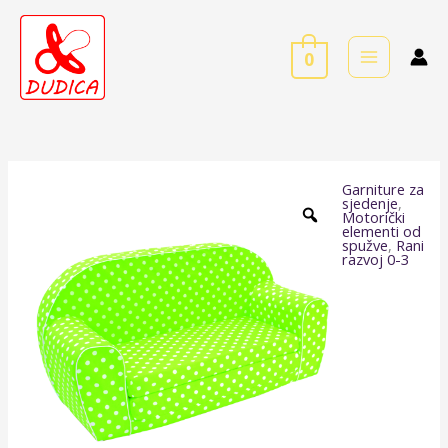
Skip
to
0
content
Garniture za
sjedenje
,
Motorički
elementi od
spužve
,
Rani
razvoj 0-3